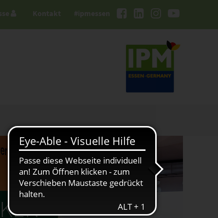
sse
Kontakt
#ipmessen
RKEN"