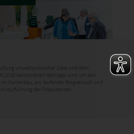
füllung umweltpolitischer Ziele und dem
SEN 2026 demonstriert Beiträge rund um den
 im Gartenbau, ein laufender Ringversuch und
r Kulturführung der Produzenten