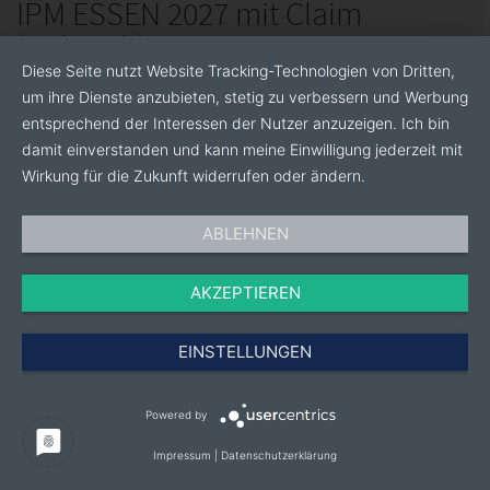
IPM ESSEN 2027 mit Claim
(Polnisch)
Diese Seite nutzt Website Tracking-Technologien von Dritten,
jpg, 2.2Mb
um ihre Dienste anzubieten, stetig zu verbessern und Werbung
entsprechend der Interessen der Nutzer anzuzeigen. Ich bin
eps, 2.3Mb
damit einverstanden und kann meine Einwilligung jederzeit mit
png, 71Kb
Wirkung für die Zukunft widerrufen oder ändern.
ABLEHNEN
AKZEPTIEREN
EINSTELLUNGEN
Powered by
Impressum
|
Datenschutzerklärung