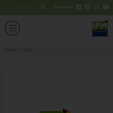
26.01. - 29.01.2027
#ipmessen
Presse
Logo