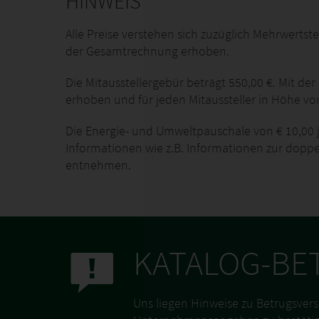
HINWEIS
Alle Preise verstehen sich zuzüglich Mehrwertst
der Gesamtrechnung erhoben.
Die Mitausstellergebür beträgt 550,00 €. Mit de
erhoben und für jeden Mitaussteller in Höhe vo
Die Energie- und Umweltpauschale von € 10,00 j
Informationen wie z.B. Informationen zur doppe
entnehmen.
KATALOG-BE
Uns liegen Hinweise zu Betrugsvers