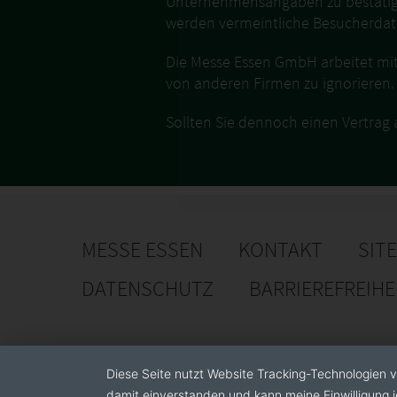
Unternehmensangaben zu bestätige
werden vermeintliche Besucherda
Die Messe Essen GmbH arbeitet mit
von anderen Firmen zu ignorieren.
Sollten Sie dennoch einen Vertrag
MESSE ESSEN
KONTAKT
SIT
DATENSCHUTZ
BARRIEREFREIH
Diese Seite nutzt Website Tracking-Technologien v
damit einverstanden und kann meine Einwilligung j