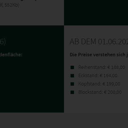
df, 552Kb)
6)
AB DEM 01.06.20
denfläche:
Die Preise verstehen sich
Reihenstand: € 188,00
Eckstand: € 194,00
Kopfstand: € 199,00
Blockstand: € 200,00