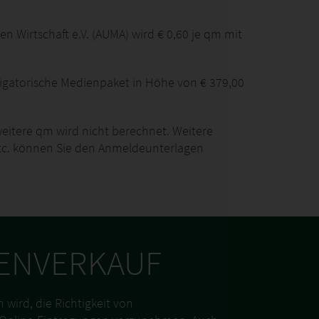
n Wirtschaft e.V. (AUMA) wird € 0,60 je qm mit
bligatorische Medienpaket in Höhe von € 379,00
weitere qm wird nicht berechnet. Weitere
 etc. können Sie den Anmeldeunterlagen
ENVERKAUF
wird, die Richtigkeit von