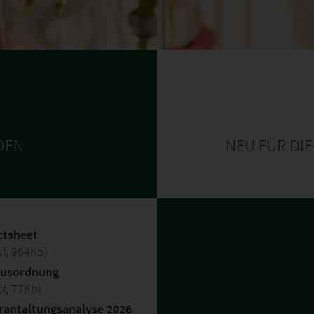
DEN
NEU FÜR DI
ctsheet
df, 964Kb)
usordnung
df, 77Kb)
rantaltungsanalyse 2026