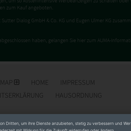
n, um so kostenintensive Werbeanzeigen zu schalten oder
ten zum Kauf angeboten.
 Sutter Dialog GmbH & Co. KG und Eugen Ulmer KG zusammen
 abgeschlossen haben, gelangen Sie hier zum AUMA-Informat
EMAP
HOME
IMPRESSUM
EITSERKLÄRUNG
HAUSORDNUNG
on Dritten, um ihre Dienste anzubieten, stetig zu verbessern und We
ederzeit mit Wirkung für die Zukunft widerrufen oder ändern.