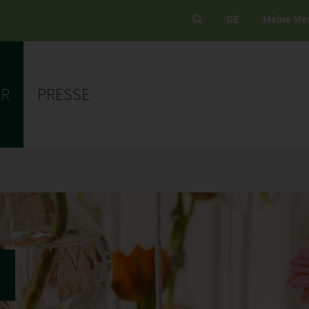
DE
Meine Me
ER
PRESSE
7