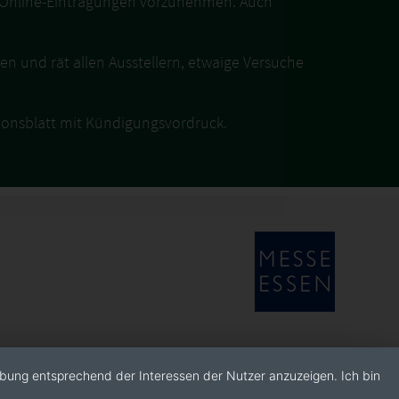
 Online-Eintragungen vorzunehmen. Auch
 und rät allen Ausstellern, etwaige Versuche
ionsblatt mit Kündigungsvordruck.
rbung entsprechend der Interessen der Nutzer anzuzeigen. Ich bin