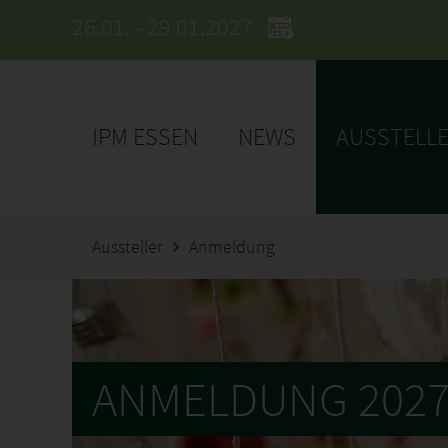
26.01. - 29.01.2027
IPM ESSEN
NEWS
AUSSTELL
Aussteller
Anmeldung
ANMELDUNG 202