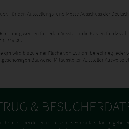
euer. Für den Ausstellungs- und Messe-Ausschuss der Deutsche
r Rechnung werden für jeden Aussteller die Kosten für das o
n € 249,00.
e qm wird bis zu einer Fläche von 150 qm berechnet; jeder 
lgeschossigen Bauweise, Mitaussteller, Aussteller-Ausweise
TRUG & BESUCHERDAT
uchen vor, bei denen mittels eines Formulars darum gebeten 