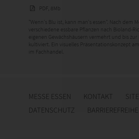
PDF, 8Mb
"Wenn's Blu ist, kann man's essen". Nach dem 
verschiedene essbare Pflanzen nach Bioland-Ric
eigenen Gewächshäusern vermehrt und bis zur L
kultiviert. Ein visuelles Präsentationskonzept a
im Fachhandel.
MESSE ESSEN
KONTAKT
SIT
DATENSCHUTZ
BARRIEREFREIH