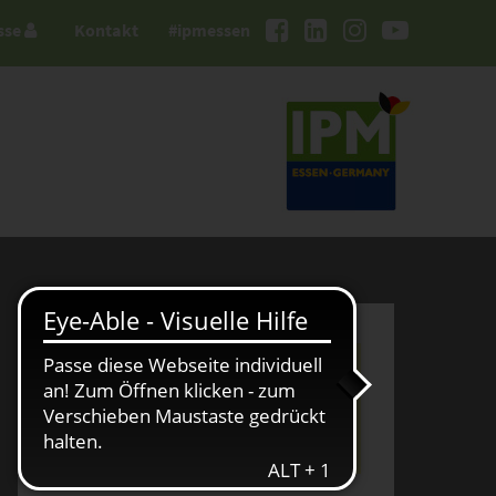
sse
Kontakt
#ipmessen