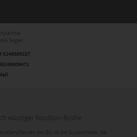
chpartner
dré Segler
9 5248609227
95248609471
ail
ch würziger Bouillon-Brühe
eßerpflanzen bei Blu ist die Suppenliebe. Sie