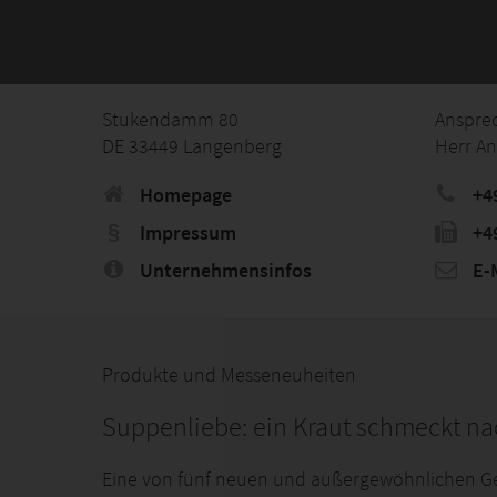
Stukendamm 80
Anspre
DE 33449 Langenberg
Herr An
Homepage
+4
Impressum
+4
Unternehmensinfos
E-M
Produkte und Messeneuheiten
Suppenliebe: ein Kraut schmeckt na
Eine von fünf neuen und außergewöhnlichen Geni