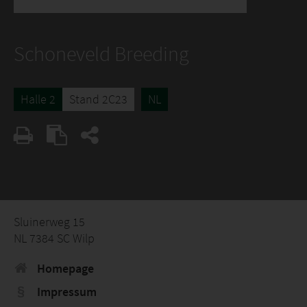
Schoneveld Breeding
Halle 2
Stand 2C23
NL
Sluinerweg 15
NL 7384 SC Wilp
Homepage
Impressum