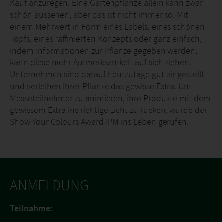
Kauf anzuregen. Eine Gartenpflanze allein kann zwar
schön aussehen, aber das ist nicht immer so. Mit
einem Mehrwert in Form eines Labels, eines schönen
Topfs, eines raffinierten Konzepts oder ganz einfach,
indem Informationen zur Pflanze gegeben werden,
kann diese mehr Aufmerksamkeit auf sich ziehen.
Unternehmen sind darauf heutzutage gut eingestellt
und verleihen ihrer Pflanze das gewisse Extra. Um
Messeteilnehmer zu animieren, ihre Produkte mit dem
gewissem Extra ins richtige Licht zu rücken, wurde der
Show Your Colours Award IPM ins Leben gerufen.
ANMELDUNG
Teilnahme: