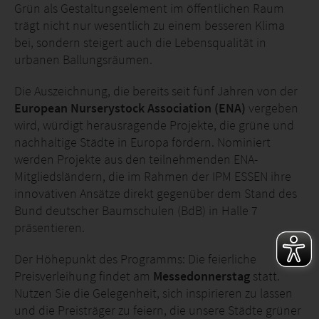
Grün als Gestaltungselement im öffentlichen Raum
trägt nicht nur wesentlich zu einem besseren Klima
bei, sondern steigert auch die Lebensqualität in
urbanen Ballungsräumen.
Die Auszeichnung, die bereits seit fünf Jahren von der
European Nurserystock Association (ENA)
vergeben
wird, würdigt herausragende Projekte, die grüne und
nachhaltige Städte in Europa fördern. Nominiert
werden Projekte aus den teilnehmenden ENA-
Mitgliedsländern, die im Rahmen der IPM ESSEN ihre
innovativen Ansätze direkt gegenüber dem Stand des
Bund deutscher Baumschulen (BdB) in Halle 7
präsentieren.
Der Höhepunkt des Programms: Die feierliche
Preisverleihung findet am
Messedonnerstag
statt.
Nutzen Sie die Gelegenheit, sich inspirieren zu lassen
und die Preisträger zu feiern, die unsere Städte grüner