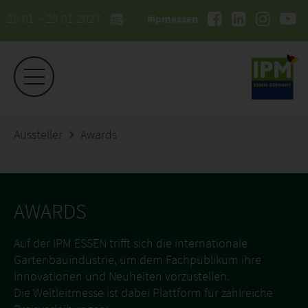
26.01. - 29.01.2027
#ipmessen
Aussteller
Awards
AWARDS
Auf der IPM ESSEN trifft sich die internationale
Gartenbauindustrie, um dem Fachpublikum ihre
Innovationen und Neuheiten vorzustellen.
Die Weltleitmesse ist dabei Plattform für zahlreiche