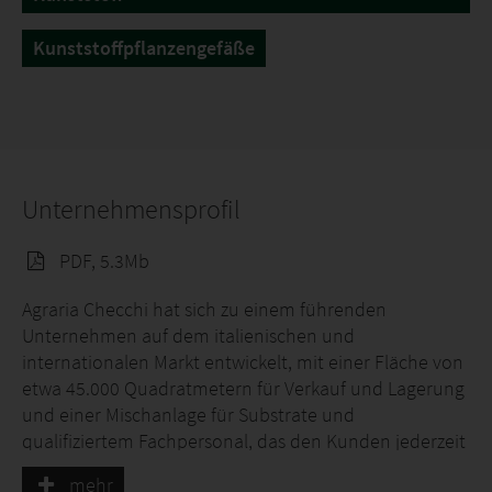
Hergestellt in einer zertifizierten
Düngemittelverarbeitungsanlage, die die
Kunststoffpflanzengefäße
Unversehrtheit des beschichteten Teils des
Düngemittels nach dem Mischen garantieren kann.
Staubfrei und sicher für die Betreiber.
Unternehmensprofil
PDF, 5.3Mb
Agraria Checchi hat sich zu einem führenden
Unternehmen auf dem italienischen und
internationalen Markt entwickelt, mit einer Fläche von
etwa 45.000 Quadratmetern für Verkauf und Lagerung
und einer Mischanlage für Substrate und
qualifiziertem Fachpersonal, das den Kunden jederzeit
zur Verfügung steht. Agraria Checchi Silvano ist täglich
mehr