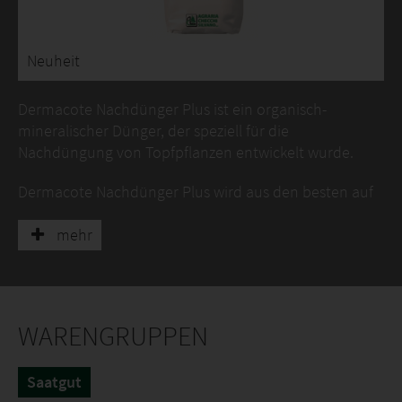
Neuheit
Dermacote Nachdünger Plus ist ein organisch-
mineralischer Dünger, der speziell für die
Nachdüngung von Topfpflanzen entwickelt wurde.
Dermacote Nachdünger Plus wird aus den besten auf
dem Markt erhältlichen Rohstoffen hergestellt:
mehr
Hoher Anteil an Produkten mit Resin-Technologie
(Osmocote) für eine verlängerte Nährstoff-
Freisetzung
Organischer Anteil aus hochwertigem
WARENGRUPPEN
hydrolysiertem Leder
Eisen wird von Pflanzen durch die Resin-
Saatgut
Technologie und aus chelatierten Quellen