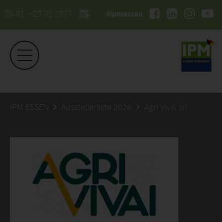
26.01. - 29.01.2027
#ipmessen
IPM ESSEN
Ausstellerliste 2026
Agri Vivai srl