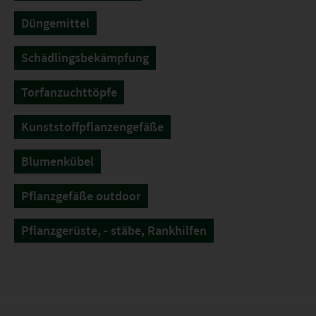
Düngemittel
Schädlingsbekämpfung
Torfanzuchttöpfe
Kunststoffpflanzengefäße
Blumenkübel
Pflanzgefäße outdoor
Pflanzgerüste, - stäbe, Rankhilfen