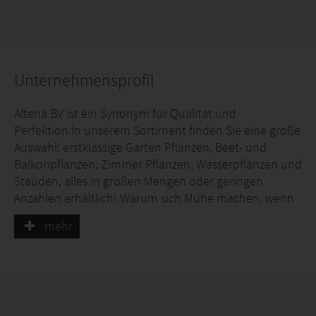
Unternehmensprofil
Altena BV ist ein Synonym für Qualität und
Perfektion.In unserem Sortiment finden Sie eine große
Auswahl: erstklassige Garten Pflanzen, Beet- und
Balkonpflanzen, Zimmer Pflanzen, Wasserpflanzen und
Stauden, alles in großen Mengen oder geringen
Anzahlen erhältlich! Warum sich Mühe machen, wenn
es einfach sein kann? In unserem übersichtlichen
mehr
Webshop klicken Sie sich bequem durch unser
umfangreiches Qualitätsangebot. 24 Stunden am Tag,
7 Tage die Woche. Einkaufen war noch nie so effektiv
und angenehm! Sie zu entlasten ist unser Anliegen !