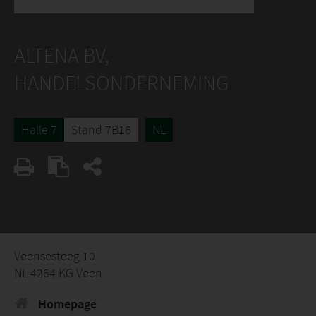
ALTENA BV,
HANDELSONDERNEMING
Halle 7
Stand 7B16
NL
Veensesteeg 10
NL 4264 KG Veen
Homepage