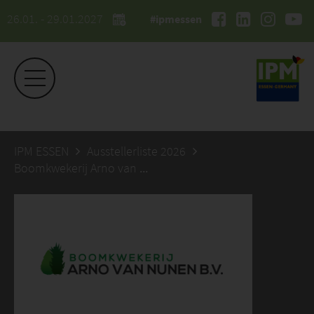
26.01. - 29.01.2027
#ipmessen
IPM ESSEN
Ausstellerliste 2026
Boomkwekerij Arno van Nunen BV