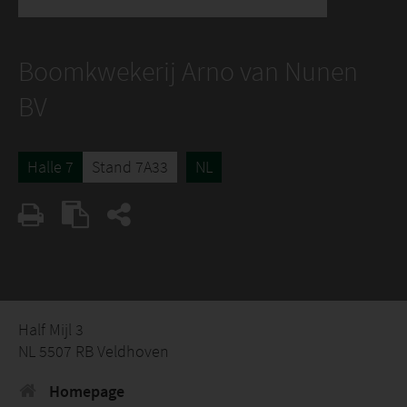
Boomkwekerij Arno van Nunen
BV
Halle 7
Stand 7A33
NL
Half Mijl 3
NL 5507 RB Veldhoven
Homepage