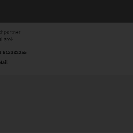
chpartner
ijgrok
1 613382255
ail