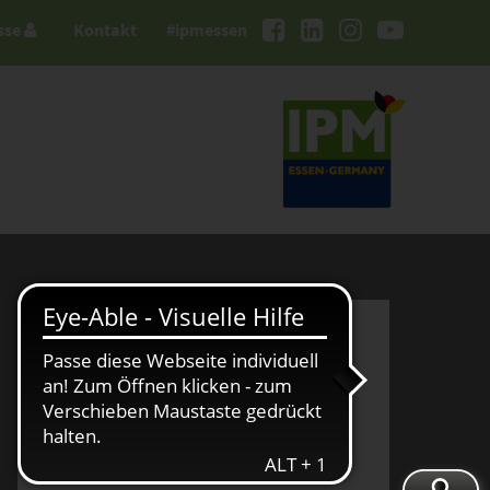
sse
Kontakt
#ipmessen