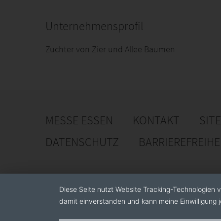
Unternehmensprofil
Zuchter von Zier und Allee Baumen
MESSE ESSEN
KONTAKT
SIT
DATENSCHUTZ
BARRIEREFREIH
Diese Seite nutzt Website Tracking-Technologien v
damit einverstanden und kann meine Einwilligung j