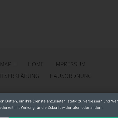
EMAP
HOME
IMPRESSUM
EITSERKLÄRUNG
HAUSORDNUNG
on Dritten, um ihre Dienste anzubieten, stetig zu verbessern und We
ederzeit mit Wirkung für die Zukunft widerrufen oder ändern.