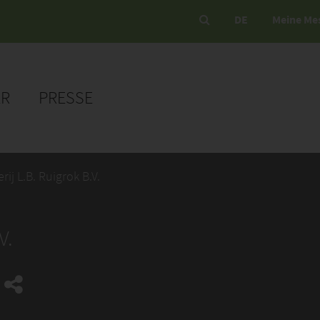
DE
Meine Me
ER
PRESSE
j L.B. Ruigrok B.V.
V.