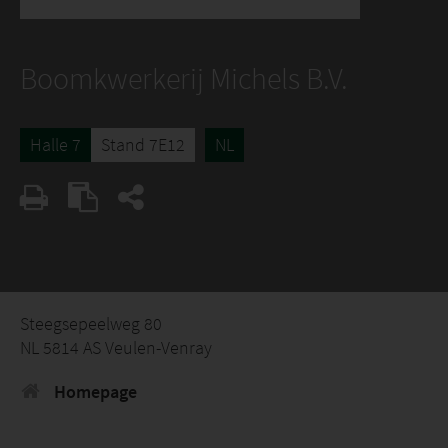
Boomkwerkerij Michels B.V.
Halle 7
Stand 7E12
NL
Steegsepeelweg 80
NL 5814 AS Veulen-Venray
Homepage