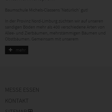
Baumschule Michels-Classens 'Natürlich' gut!
In der Provinz Nord-Limburg züchten wir auf unseren
sandigen Böden mehr als 400 verschiedene Arten von
Allee- und Zierbäumen, mehrstämmigen Bäumen und
Obstbäumen. Gemeinsam mit unserem
enthusiastischen, erfahrenen Team und einem
mehr
modernen Maschinenpark können wir flexibel auf Ihre
Wünsche eingehen und immer etwas anbieten, das zu
Ihnen passt.
MESSE ESSEN
KONTAKT
SITEMAP