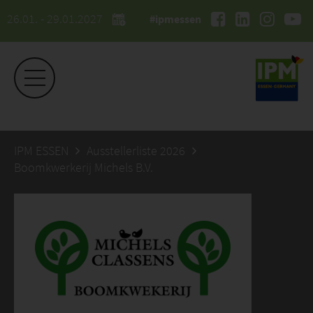
26.01. - 29.01.2027
#ipmessen
IPM ESSEN
Ausstellerliste 2026
Boomkwerkerij Michels B.V.