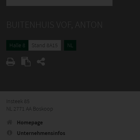
BUITENHUIS VOF, ANTON
Halle 8
Stand 8A15
NL
Insteek 85
NL 2771 AA Boskoop
Homepage
Unternehmensinfos