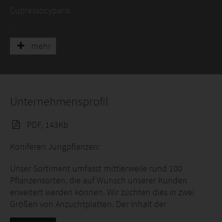
Cupressocyparis
Juniperus
mehr
Microbiota
Picea
Pinus
Unternehmensprofil
Platycladus
PDF, 143Kb
Taxus
Koniferen Jungpflanzen:
Thuja
Unser Sortiment umfasst mittlerweile rund 100
Pflanzensorten, die auf Wunsch unserer Kunden
Tsuga
erweitert werden können. Wir züchten dies in zwei
Größen von Anzuchtplatten. Der Inhalt der
Anzuchtplatte 18-gt. entspricht mit einem runden