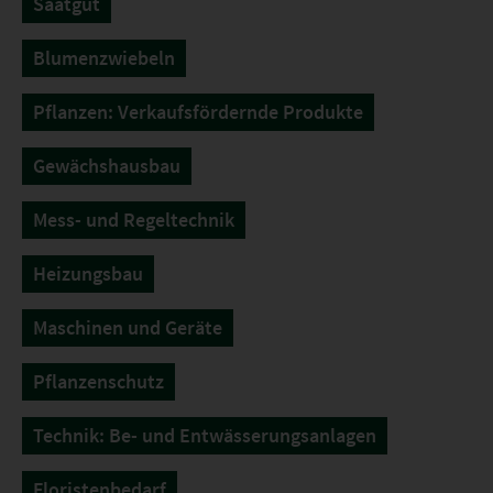
Saatgut
Blumenzwiebeln
Pflanzen: Verkaufsfördernde Produkte
Gewächshausbau
Mess- und Regeltechnik
Heizungsbau
Maschinen und Geräte
Pflanzenschutz
Technik: Be- und Entwässerungsanlagen
Floristenbedarf