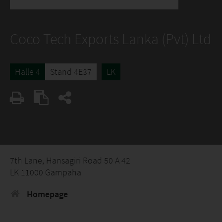
Coco Tech Exports Lanka (Pvt) Ltd
Halle 4
Stand 4E37
LK
7th Lane, Hansagiri Road 50 A 42
LK 11000 Gampaha
Homepage