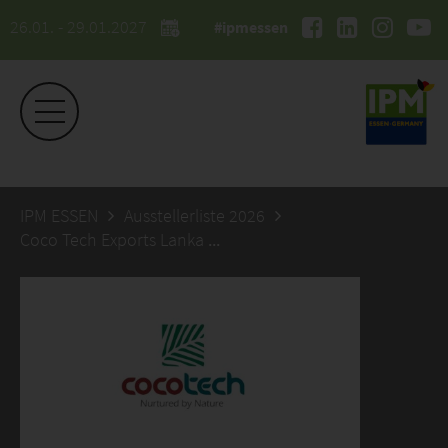
26.01. - 29.01.2027
#ipmessen
IPM ESSEN
Ausstellerliste 2026
Coco Tech Exports Lanka (Pvt) Ltd