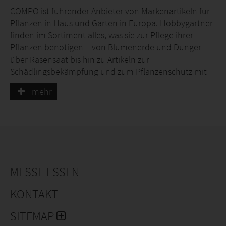
COMPO ist führender Anbieter von Markenartikeln für
Pflanzen in Haus und Garten in Europa. Hobbygärtner
finden im Sortiment alles, was sie zur Pflege ihrer
Pflanzen benötigen – von Blumenerde und Dünger
über Rasensaat bis hin zu Artikeln zur
Schädlingsbekämpfung und zum Pflanzenschutz mit
Fokus auf biologischen Produkten.
mehr
Nachhaltigkeit ist fest in COMPOs Selbstverständnis
von verantwortungsvollem Handeln verwurzelt und
damit zentraler Bestandteil der langfristigen
Unternehmensstrategie.
Die Propfe GmbH wurde 1868 als
MESSE ESSEN
Familienunternehmen vom Chemiker Dr. Ph. Heinrich
Propfe gegründet und ist seit 2022 Teil der COMPO
KONTAKT
Gruppe. Im Laufe der Jahre spezialisierte sich das
Unternehmen auf Düngemittel mit Fokus auf
SITEMAP
organisch-biologische Lösungen und erreichte hier