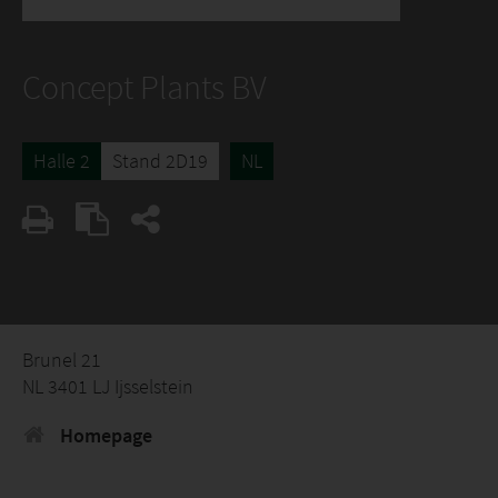
Concept Plants BV
Halle 2
Stand 2D19
NL
Brunel 21
NL 3401 LJ Ijsselstein
Homepage