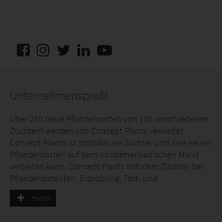
Unternehmensprofil
Über 250 neue Pflanzensorten von 150 verschiedenen
Züchtern werden von Concept Plants verwaltet.
Concept Plants ist stolz das sie Züchter und ihre neuen
Pflanzensorten auf dem nordamerikanischen Markt
vertreten kann. Concept Plants hilft dem Züchter bei
Pflanzenpatenten, Erprobung, Test- und
Lizenzvereinbarungen, Einführungen, Fotografieren,
mehr
Lizenzgebühren und vielem mehr! Unser Ziel für den
Züchter ist es, optimale Lizenzgebühren zu erzielen,