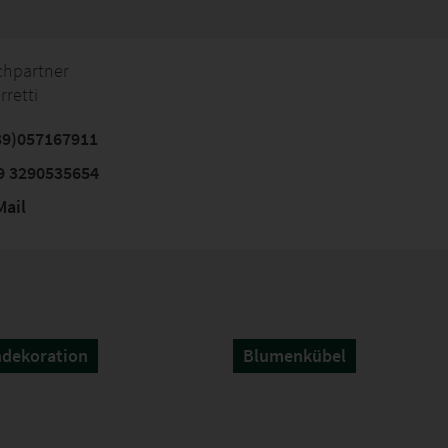
chpartner
rretti
39)057167911
9 3290535654
ail
ndekoration
Blumenkübel