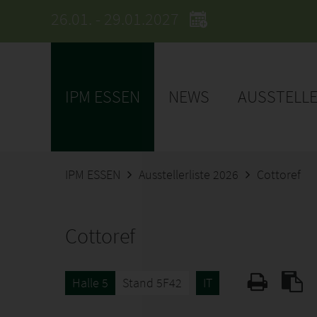
26.01. - 29.01.2027
IPM ESSEN
NEWS
AUSSTELL
IPM ESSEN
Ausstellerliste 2026
Cottoref
Cottoref
Halle 5
Stand 5F42
IT