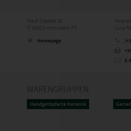
Via di Capello 26
Anspre
IT 50023 Impruneta (FI)
Luca Pa
Homepage
(+
+3
E-M
WARENGRUPPEN
Handgetöpferte Keramik
Garte