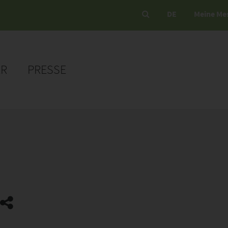
DE
Meine Me
ER
PRESSE