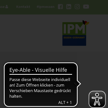
sse
Kontakt
#ipmessen