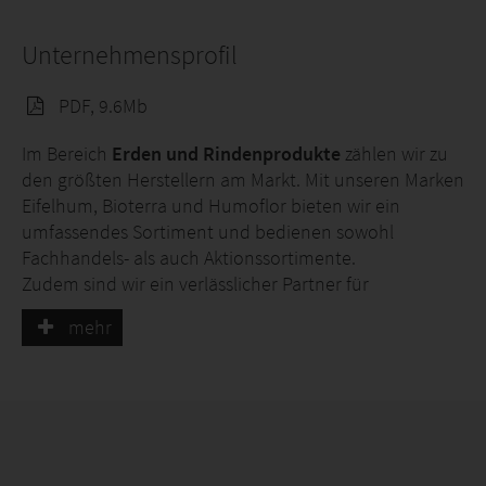
Unternehmensprofil
PDF, 9.6Mb
Im Bereich
Erden und Rindenprodukte
zählen wir zu
den größten Herstellern am Markt. Mit unseren Marken
Eifelhum, Bioterra und Humoflor bieten wir ein
umfassendes Sortiment und bedienen sowohl
Fachhandels- als auch Aktionssortimente.
Zudem sind wir ein verlässlicher Partner für
individuelle Eigenmarken.
mehr
Im Segment
torffreier Substrate
befinden wir uns
zwar noch in der Aufbauphase, erzielen jedoch bereits
starke Markterfolge und genießen hohe
Aufmerksamkeit. Dank gesicherter
Rohstoffverfügbarkeit in bester Qualität können wir