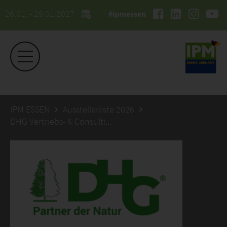
26.01. - 29.01.2027
#ipmessen
IPM ESSEN
Ausstellerliste 2026
DHG Vertriebs- & Consultinggesellschaft mbH