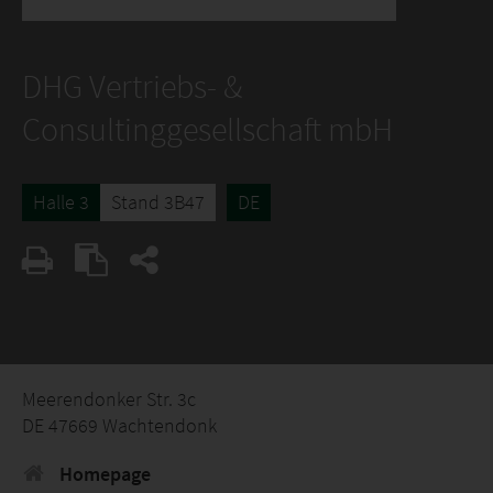
DHG Vertriebs- &
Consultinggesellschaft mbH
Halle 3
Stand 3B47
DE
Meerendonker Str. 3c
DE 47669 Wachtendonk
Homepage