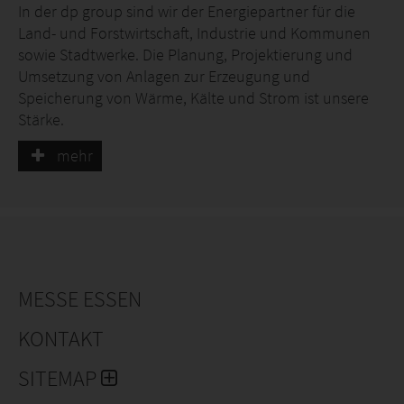
In der dp group sind wir der Energiepartner für die
Land- und Forstwirtschaft, Industrie und Kommunen
sowie Stadtwerke. Die Planung, Projektierung und
Umsetzung von Anlagen zur Erzeugung und
Speicherung von Wärme, Kälte und Strom ist unsere
Stärke.
mehr
Dabei übernehmen wir Verantwortung für nachhaltige
und zukunftsfähige Konzepte der regenerativen
Energiewelt. Zudem arbeiten wir laufend an
innovativen Lösungen und Produkten, damit wir das
Thema nachhaltige Energie ganzheitlich bedienen
können. Das bedeutet für unsere Kunden saubere,
sicherer und bezahlbarer Energie und die Chance, die
MESSE ESSEN
Energiewelt der Zukunft neu zu gestalten.
KONTAKT
Als Spezialist im Bereich regenerativer Energiesysteme
SITEMAP
bieten wir Lösungen zur thermischen sowie