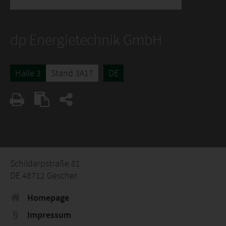
dp Energietechnik GmbH
Halle 3
Stand 3A17
DE
Schildarpstraße 81
DE 48712 Gescher
Homepage
Impressum