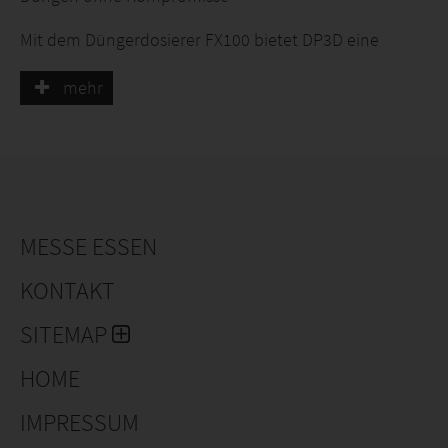
Mit dem Düngerdosierer FX100 bietet DP3D eine
präzise, robuste und flexible Lösung für Baumschulen
und Gartenbau – mobil oder stationär einsetzbar.
mehr
Leicht, ergonomisch und wartungsfreundlich sorgt er
für exakte Dosierung von 0,5 bis 500 g, schonend für
mehlfeinen bis hin zu pelletartigen Dünger. Ob
Handbetrieb mit bis zu 3.000 Portionen pro Stunde
oder stationär bis 7.200 Stück/h – der FX100 macht
Düngen zuverlässig, schnell und einfach.
MESSE ESSEN
Ob mobile Flexibilität oder stationärer Schlagkraft– der
KONTAKT
FX100 passt sich Ihrem Bedarf an. Mit DP3D setzen Sie
auf effizientes, ergonomisches und zuverlässiges
SITEMAP
Düngen ohne Kompromisse.
HOME
Mehr Informationen:
IMPRESSUM
https://www.instagram.com/dp3d_by_dennis/