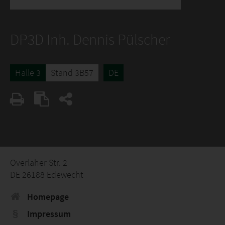
DP3D Inh. Dennis Pülscher
Halle 3
Stand 3B57
DE
Overlaher Str. 2
DE 26188 Edewecht
Homepage
Impressum