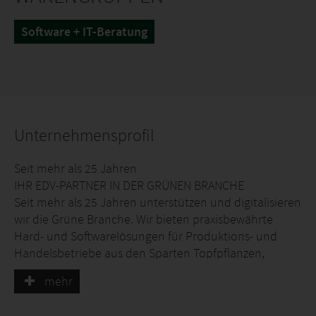
Software + IT-Beratung
Unternehmensprofil
Seit mehr als 25 Jahren
IHR EDV-PARTNER IN DER GRÜNEN BRANCHE
Seit mehr als 25 Jahren unterstützen und digitalisieren
wir die Grüne Branche. Wir bieten praxisbewährte
Hard- und Softwarelösungen für Produktions- und
Handelsbetriebe aus den Sparten Topfpflanzen,
Schnittblumen, Baumschule sowie dem Obst- und
mehr
Gemüsebau an. Mit unserem BLUCom-System decken
wir nahezu jeden Aspekt der Grünen Branche ab, von