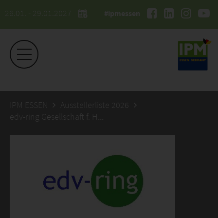
26.01. - 29.01.2027
#ipmessen
IPM ESSEN
Ausstellerliste 2026
edv-ring Gesellschaft f. Hard- u. Softwarelösungen im Gartenbau mbH