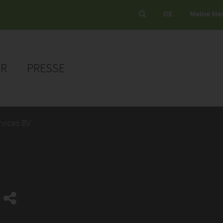
DE
Meine Me
ER
PRESSE
rvices BV