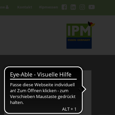
sse
Kontakt
#ipmessen