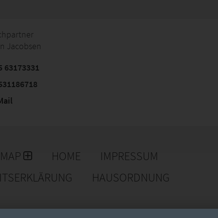
chpartner
an Jacobsen
5 63173331
531186718
ail
EMAP
HOME
IMPRESSUM
EITSERKLÄRUNG
HAUSORDNUNG