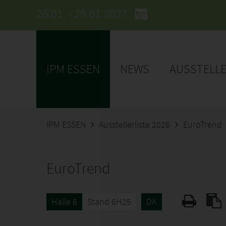
26.01. - 29.01.2027
IPM ESSEN
NEWS
AUSSTELL
IPM ESSEN
Ausstellerliste 2026
EuroTrend
EuroTrend
Halle 6
Stand 6H25
DK