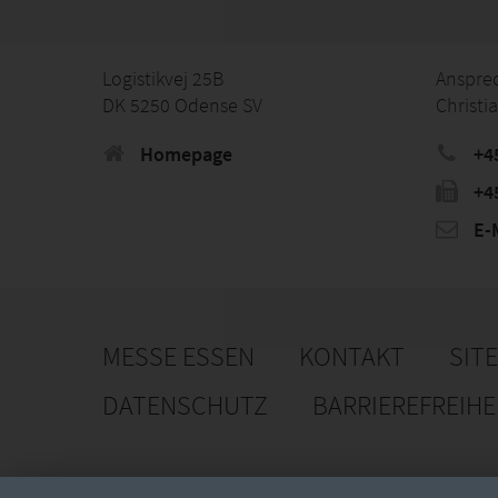
Logistikvej 25B
Anspre
DK 5250 Odense SV
Christi
Homepage
+4
+4
E-M
MESSE ESSEN
KONTAKT
SIT
DATENSCHUTZ
BARRIEREFREIH