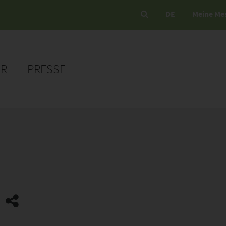
DE
Meine Me
ER
PRESSE