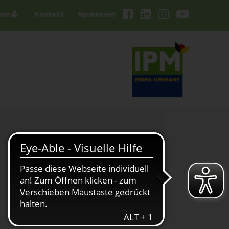
sse
Kontakt
#ipmessen