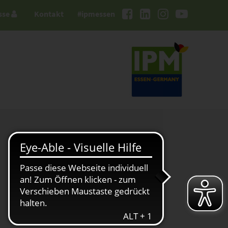
sse
Kontakt
#ipmessen