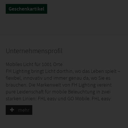
Geschenkartikel
Unternehmensprofil
Mobiles Licht für 1001 Orte
FH Lighting bringt Licht dorthin, wo das Leben spielt –
flexibel, innovativ und immer genau da, wo Sie es
brauchen. Die Markenwelt von FH Lighting vereint
pure Leidenschaft für mobile Beleuchtung in zwei
starken Linien: FHL easy und GO Mobile. FHL easy
steht für Akku-Leuchten, die mit vielseitigen
mehr
Aktionsartikeln spontane Lichtmomente schaffen. GO
Mobile bietet Premium-Lichtlösungen mit praktischen
Ladestationen und begeistert mit hochwertigen