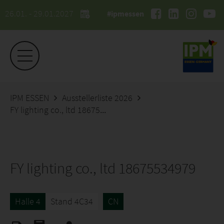
26.01. - 29.01.2027
#ipmessen
IPM ESSEN
Ausstellerliste 2026
FY lighting co., ltd 18675534979
FY lighting co., ltd 18675534979
Halle 4
Stand 4C34
CN