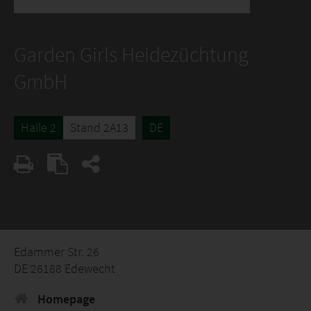
Garden Girls Heidezüchtung
GmbH
Halle 2
Stand 2A13
DE
Edammer Str. 26
DE 26188 Edewecht
Homepage