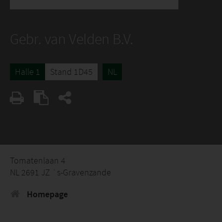
Gebr. van Velden B.V.
Halle 1
Stand 1D45
NL
Tomatenlaan 4
NL 2691 JZ `s-Gravenzande
Homepage