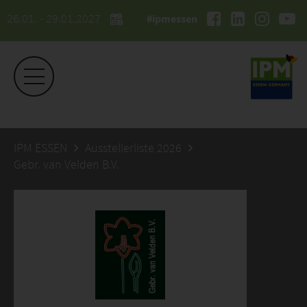
26.01. - 29.01.2027
#ipmessen
IPM ESSEN
Ausstellerliste 2026
Gebr. van Velden B.V.