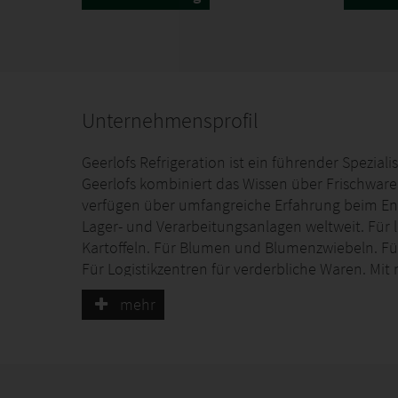
Unternehmensprofil
Geerlofs Refrigeration ist ein führender Spezial
Geerlofs kombiniert das Wissen über Frischwar
verfügen über umfangreiche Erfahrung beim Ent
Lager- und Verarbeitungsanlagen weltweit. Für 
Kartoffeln. Für Blumen und Blumenzwiebeln. Für
Für Logistikzentren für verderbliche Waren. Mit
Kühl-/Tiefkühlzelle oder eine Keim-/Klimaräume
mehr
Unsere Produkte: Kühl-/Tiefkühlzellen, Keim-/Kl
und Türen, PLC-Steuerungen mit anwendungsspe
Niederlassungen und Vertretungen in: Den Nied