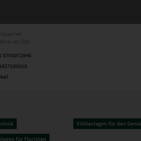
chpartner
anca van Dijk
1 0703072946
1627180018
ail
chnik
Kühlanlagen für den Gem
lagen für Floristen