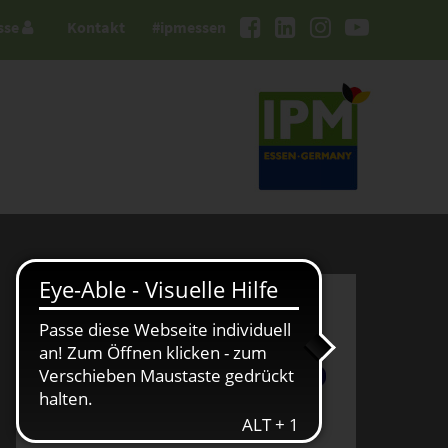
sse
Kontakt
#ipmessen