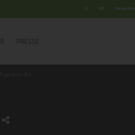
DE
Meine Me
ER
PRESSE
rigeration B.V.