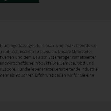
ist für Lagerlösungen für Frisch- und Tiefkühlprodukte.
en mit technischem Fachwissen. Unsere Mitarbeiter
werfen und dem Bau schlüsselfertiger klimatisierter
landwirtschaftliche Produkte wie Gemüse, Obst und
 Labore. Für die lebensmittelverarbeitende Industrie.
 mehr als 90 Jahren Erfahrung bauen wir für Sie eine
.
imaräume, industrielle Kühllösungen, isolierte Paneele
zifischer Software.
erlanden, Äthiopien, Kenia, Nord-Mazedonien,