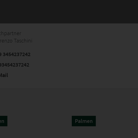
chpartner
renzo Taschini
9 3454237242
93454237242
ail
en
Palmen