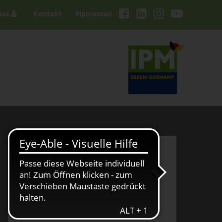
sse
Kontakt
#ipmessen