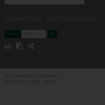
Graines Voltz - Voltz Horticulture
Halle 2
Stand 2A17
FR
Za La Perriere,17 Rue Lavoisier .
FR 49800 Brain Sur L`Authion