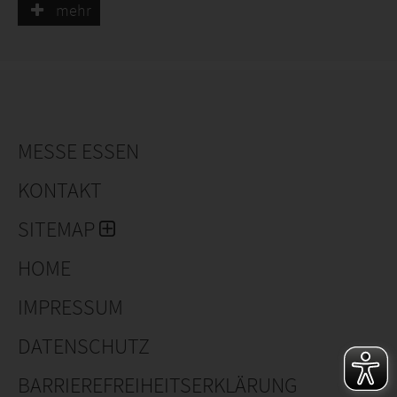
mehr
VOLTZ HORTICULTURE develops and distributes in
France a wide range of flowers, feuillus, pulses,
aromatics, micro-fruits and fruit trees intended for
professional horticulture and local communities.
These varieties are specially selected for family and
village gardens.
MESSE ESSEN
KONTAKT
SITEMAP
HOME
IMPRESSUM
DATENSCHUTZ
BARRIEREFREIHEITSERKLÄRUNG