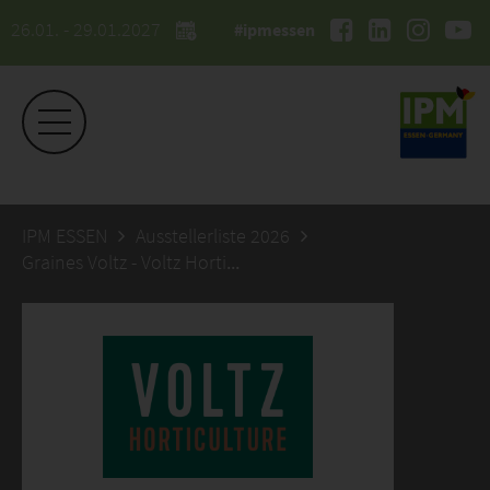
26.01. - 29.01.2027
#ipmessen
IPM ESSEN
Ausstellerliste 2026
Graines Voltz - Voltz Horticulture