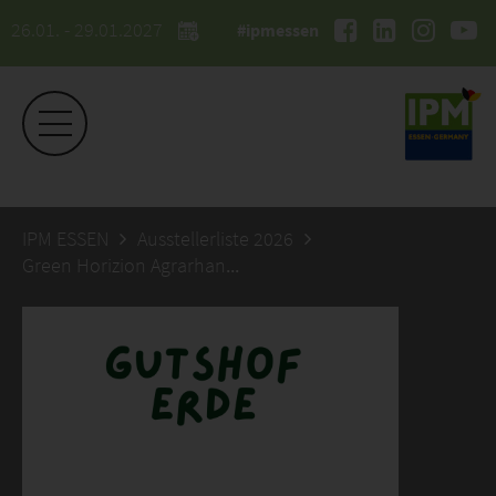
26.01. - 29.01.2027
#ipmessen
IPM ESSEN
Ausstellerliste 2026
Green Horizion Agrarhandel und Beratung GmbH