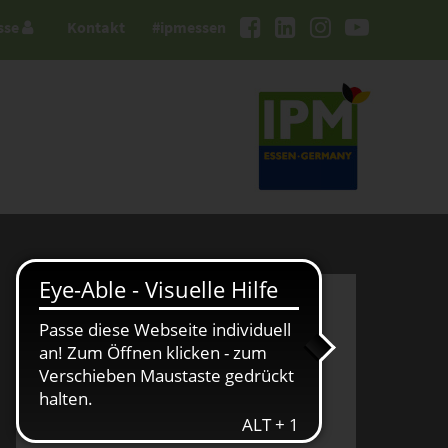
sse
Kontakt
#ipmessen