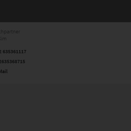
chpartner
Kim
2 635361117
2635368715
ail