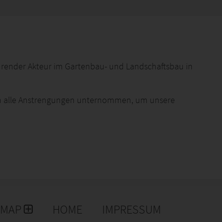
führender Akteur im Gartenbau- und Landschaftsbau in
en alle Anstrengungen unternommen, um unsere
stellung und Lieferung von Produkten der Marke
wurzelschnitts haben.
S Korea weiterhin investieren und Qualitätsprodukte
EMAP
HOME
IMPRESSUM