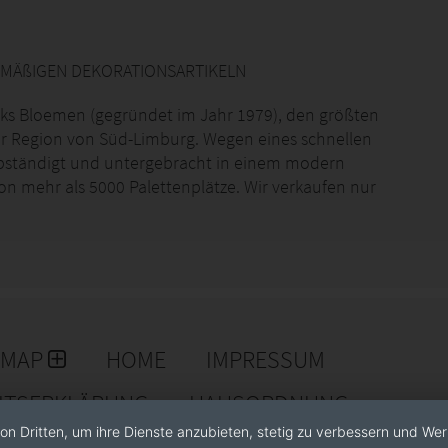
EMÄßIGEN DEKORATIONSARTIKELN
riks Bloemen (gegründet im Jahr 1979), den größten
der Region von Süd-Limburg. Wegen eines schnellen
lbständigt und untergebracht in einem modern
on mehr als 5000 Palettenplätze. Wir verkaufen nur
en, ändert sich das Angebot in rasenden Tempo.
Sortiment hinzugefügt. Hendriks Deco liefert an
schenkläden in ganz Europa und manchmal sogar
dukten zu gewährleisten, liefern wir nicht an
r Pflanze Geschäfte. Darüber hinaus nehmen wir teil
EMAP
HOME
IMPRESSUM
 Objet, IPM, Trendset, Florevent, TrendZ und
EITSERKLÄRUNG
HAUSORDNUNG
on Dritten, um ihre Dienste anzubieten, stetig zu verbessern und We
, um unseren Webshop (hendriksdeco.com) zu besuchen.