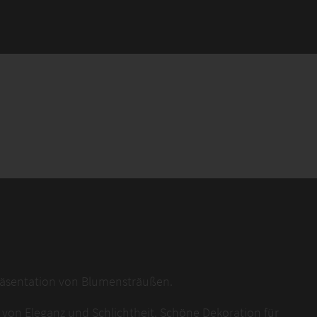
 Präsentation von Blumensträußen.
von Eleganz und Schlichtheit. Schöne Dekoration für