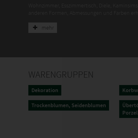
Wohnzimmer, Esszimmertisch, Diele, Kaminsims,
anderen Formen, Abmessungen und Farben erhä
mehr
WARENGRUPPEN
Dekoration
Korbw
Trockenblumen, Seidenblumen
Übertö
Porzel