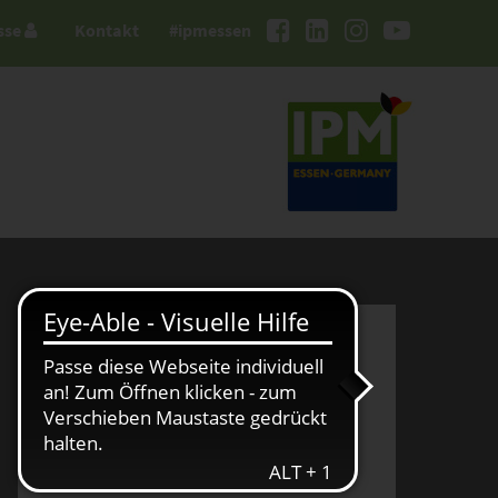
sse
Kontakt
#ipmessen