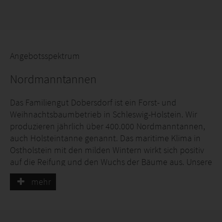
Angebotsspektrum
Nordmanntannen
Das Familiengut Dobersdorf ist ein Forst- und
Weihnachtsbaumbetrieb in Schleswig-Holstein. Wir
produzieren jährlich über 400.000 Nordmanntannen,
auch Holsteintanne genannt. Das maritime Klima in
Ostholstein mit den milden Wintern wirkt sich positiv
auf die Reifung und den Wuchs der Bäume aus. Unsere
Holsteintannen werden in naturnaher und
mehr
umweltschonender Weise produziert und nach
strengen Anbaurichtlinien großgezogen. Obendrein ist
die Holsteintanne GlobalG.A.P-zertifiziert. Die damit
einhergehenden strengen Überwachungs- und