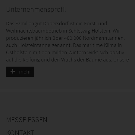
Erzeugungskriterien werden innerbetrieblich von
Unternehmensprofil
einem extra dem Qualitätsmanagement betrauten
Mitarbeiter überprüft und gesichert.
Das Familiengut Dobersdorf ist ein Forst- und
Weihnachtsbaumbetrieb in Schleswig-Holstein. Wir
Unsere Bäume erhalten jährlich einen Korrekturschnitt
produzieren jährlich über 400.000 Nordmanntannen,
und werden zur Erntesaison kurz vor Kundenabruf auf
auch Holsteintanne genannt. Das maritime Klima in
unseren Plantagen geerntet, genetzt und palettiert.
Ostholstein mit den milden Wintern wirkt sich positiv
Dafür stellen wir über unsere Firma Treepacker GmbH
auf die Reifung und den Wuchs der Bäume aus. Unsere
eigene Maschinen her, unter anderem eine Netz- und
Holsteintannen werden in naturnaher und
Palettiermaschine für die professionelle Verpackung
mehr
umweltschonender Weise produziert und nach
geernteter Bäume.
strengen Anbaurichtlinien großgezogen. Obendrein ist
die Holsteintanne GlobalG.A.P-zertifiziert. Die damit
Wir beliefern verschiedene Großhandelsketten und
einhergehenden strengen Überwachungs- und
Gartencenter und liefern unsere Nordmanntannen auf
Erzeugungskriterien werden innerbetrieblich von
Wunsch auch direkt zu den einzelnen Märkten. Gerne
einem extra dem Qualitätsmanagement betrauten
übernehmen wir dafür die Organisation der
Mitarbeiter überprüft und gesichert.
MESSE ESSEN
Transporte. Wir haben verschiedene Möglichkeiten, die
Bäume zu liefern. Wir können unsere
Unsere Bäume erhalten jährlich einen Korrekturschnitt
KONTAKT
Nordmanntannen auf großen und halbhohen