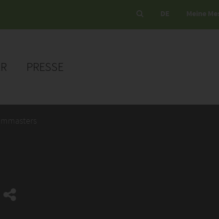
DE
Meine Me
ER
PRESSE
ommasters