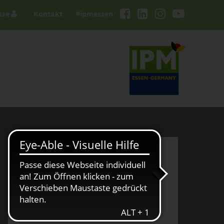
sse
Kontakt
#ipmessen