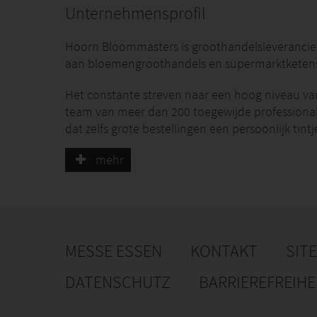
Unternehmensprofil
Hoorn Bloommasters is groothandelsleveranci
aan bloemengroothandels en supermarktketens
Het constante streven naar een hoog niveau 
team van meer dan 200 toegewijde professiona
dat zelfs grote bestellingen een persoonlijk tintj
Ons managementteam heeft een staat van dienst 
mehr
inzet voor het handhaven van de hoogste oper
industriële schaal met traditionele technieken -
voorwaarden voor verdere expansie.
MESSE ESSEN
KONTAKT
SIT
DATENSCHUTZ
BARRIEREFREIH