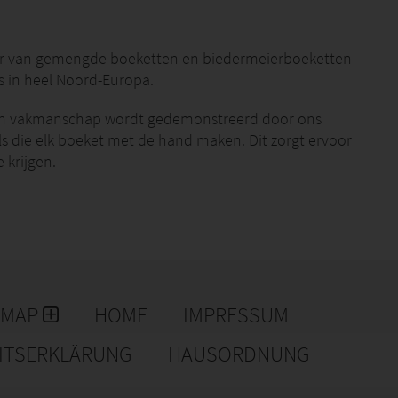
er van gemengde boeketten en biedermeierboeketten
 in heel Noord-Europa.
van vakmanschap wordt gedemonstreerd door ons
ls die elk boeket met de hand maken.
Dit zorgt ervoor
e krijgen.
van 30 jaar op het gebied van consistentie, groei en
ationele normen.
Hoorn Bloommasters combineert
 en onze uitgebreide infrastructuur schept de
EMAP
HOME
IMPRESSUM
EITSERKLÄRUNG
HAUSORDNUNG