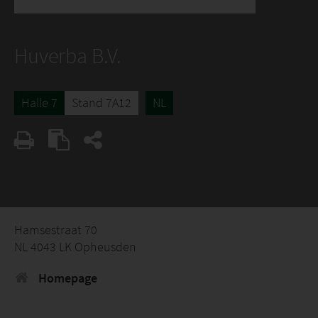
Huverba B.V.
Halle 7
Stand 7A12
NL
Hamsestraat 70
NL 4043 LK Opheusden
Homepage