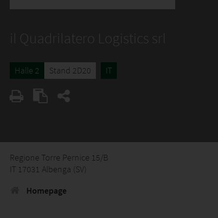
il Quadrilatero Logistics srl
Halle 2
Stand 2D20
IT
Regione Torre Pernice 15/B
IT 17031 Albenga (SV)
Homepage