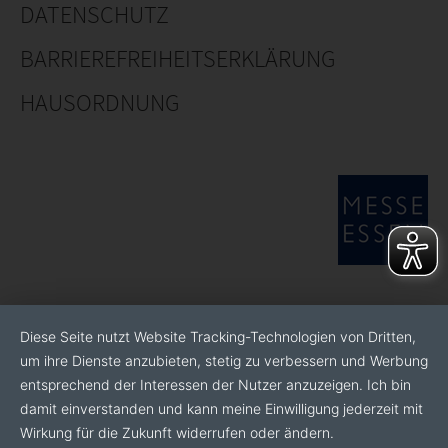
DATENSCHUTZ
dell'impatto.
BARRIEREFREIHEITSERKLÄRUNG
Logistica
: Grazie alla collaborazione con partner di
trasporto internazionali, possiamo garantire una
HAUSORDNUNG
logistica efficiente.
Abbiamo il cuore nei nostri clienti e ci impegniamo
costantemente per migliorare il nostro servizio!
Diese Seite nutzt Website Tracking-Technologien von Dritten,
um ihre Dienste anzubieten, stetig zu verbessern und Werbung
entsprechend der Interessen der Nutzer anzuzeigen. Ich bin
damit einverstanden und kann meine Einwilligung jederzeit mit
Wirkung für die Zukunft widerrufen oder ändern.