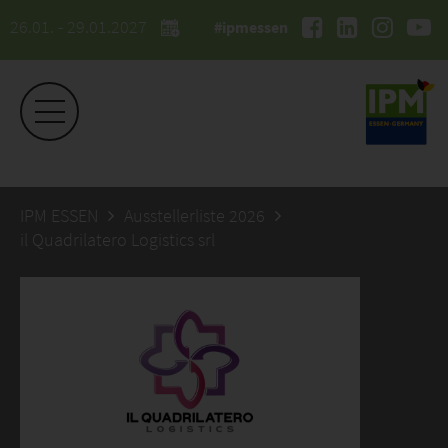
26.01. - 29.01.2027
#ipmessen
IPM ESSEN
Ausstellerliste 2026
il Quadrilatero Logistics srl