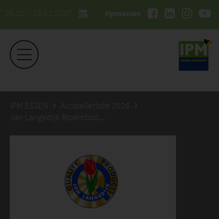
26.01. - 29.01.2027
#ipmessen
IPM ESSEN
Ausstellerliste 2026
Jan Langedijk Bloembollen B.V.