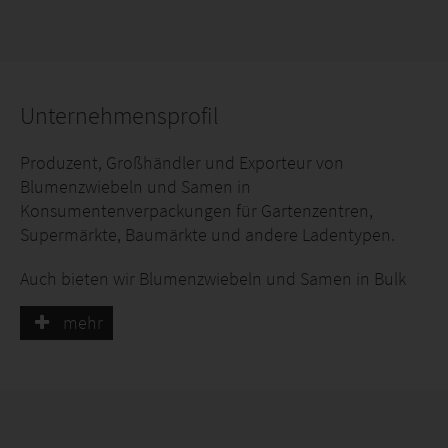
Unternehmensprofil
Produzent, Großhändler und Exporteur von
Blumenzwiebeln und Samen in
Konsumentenverpackungen für Gartenzentren,
Supermärkte, Baumärkte und andere Ladentypen.
Auch bieten wir Blumenzwiebeln und Samen in Bulk
(lose zwiebeln) zum Profi: Gewächshäuser,
mehr
Schnittblumenproduktion, Stadtparken,
Gartenarchitekten, etc..
Weiter liefern wir: Stauden, Steckzwiebeln und
Knoblauch, Blumen, Blühende Zwiebeln, Pflanzen,
etc..