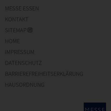
MESSE ESSEN
Wir liefern unsere Produkte in Deutschland, Europa
und weltweit.
KONTAKT
SITEMAP
HOME
IMPRESSUM
DATENSCHUTZ
BARRIEREFREIHEITSERKLÄRUNG
HAUSORDNUNG