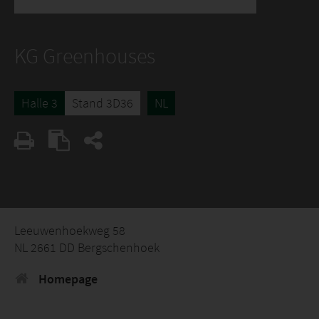
KG Greenhouses
Halle 3
Stand 3D36
NL
Leeuwenhoekweg 58
NL 2661 DD Bergschenhoek
Homepage