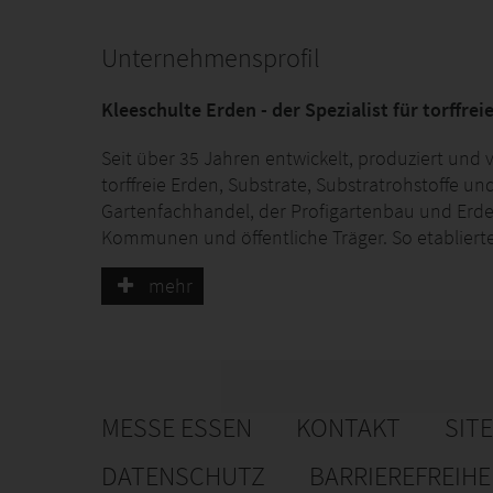
Unternehmensprofil
Kleeschulte Erden - der Spezialist für torffre
Seit über 35 Jahren entwickelt, produziert und 
torffreie Erden, Substrate, Substratrohstoffe u
Gartenfachhandel, der Profigartenbau und E
Kommunen und öffentliche Träger. So etablierte 
Unternehmen im Marktsegment der nachhaltigen
mehr
Torfersatzstoffe mit Kunden in ganz Europa. 20
integriert.
MESSE ESSEN
KONTAKT
SIT
DATENSCHUTZ
BARRIEREFREIH