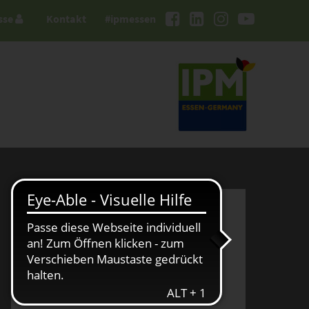
sse
Kontakt
#ipmessen