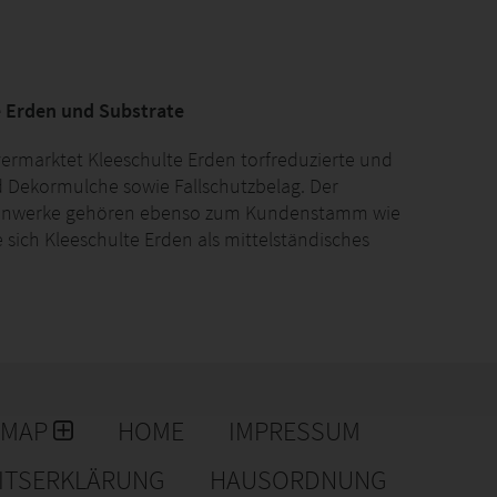
ie Erden und Substrate
vermarktet Kleeschulte Erden torfreduzierte und
nd Dekormulche sowie Fallschutzbelag. Der
rdenwerke gehören ebenso zum Kundenstamm wie
sich Kleeschulte Erden als mittelständisches
 Erden und ist Innovationsführer im Bereich
23 wurde Kleeschulte Erden in die RETERRA West
EMAP
HOME
IMPRESSUM
EITSERKLÄRUNG
HAUSORDNUNG