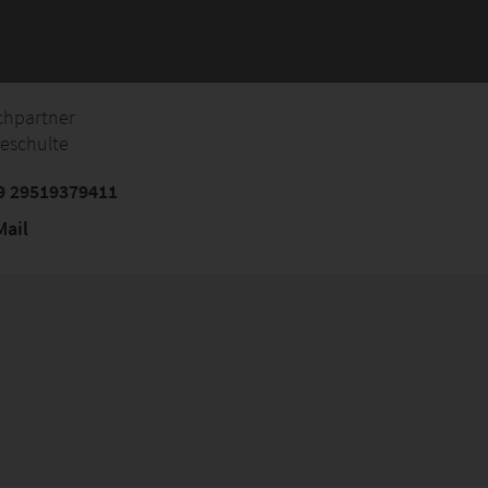
chpartner
eeschulte
9 29519379411
ail