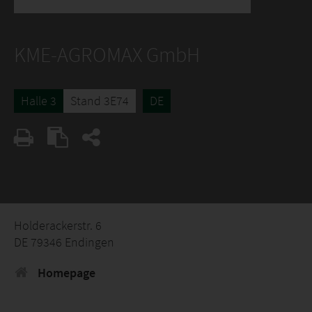
KME-AGROMAX GmbH
Halle 3
Stand 3E74
DE
Holderackerstr. 6
DE 79346 Endingen
Homepage