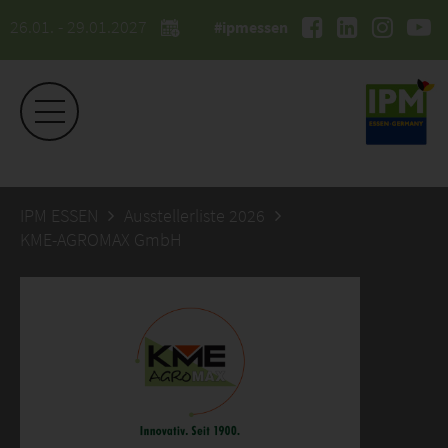
26.01. - 29.01.2027
#ipmessen
IPM ESSEN
Ausstellerliste 2026
KME-AGROMAX GmbH