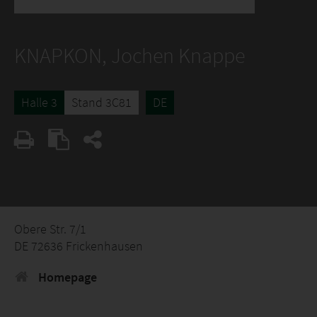
KNAPKON, Jochen Knappe
Halle 3
Stand 3C81
DE
Obere Str. 7/1
DE 72636 Frickenhausen
Homepage