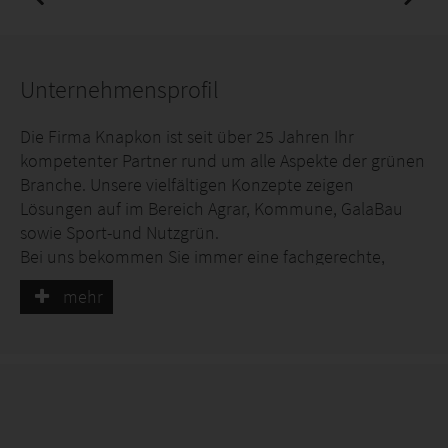
Unternehmensprofil
Die Firma Knapkon ist seit über 25 Jahren Ihr
kompetenter Partner rund um alle Aspekte der grünen
Branche. Unsere vielfältigen Konzepte zeigen
Lösungen auf im Bereich Agrar, Kommune, GalaBau
sowie Sport-und Nutzgrün.
Bei uns bekommen Sie immer eine fachgerechte,
optimal auf Ihren Bedarf abgestimmte Beratung. Ein
mehr
breites Produktsortiment und ein hohe
gleichbleibende Qualität sind unsere Spezialität.
Wir bieten Ihnen:
langjährige Erfahrung
schnelle Lieferung