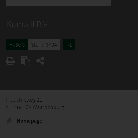
Kuma II B.V.
Halle 3
Stand 3A34
NL
Industrieweg 21
NL 4181 CA Waardenburg
Homepage