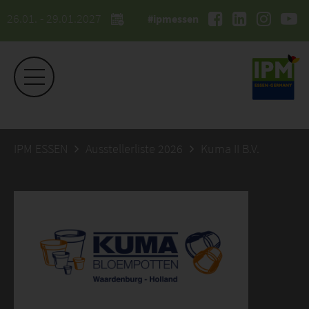
26.01. - 29.01.2027
#ipmessen
IPM ESSEN
Ausstellerliste 2026
Kuma II B.V.