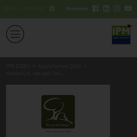
26.01. - 29.01.2027
#ipmessen
IPM ESSEN
Ausstellerliste 2026
Kwekerij M. van den Oever BV