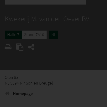
Kwekerij M. van den Oever BV
Halle 7
Stand 7A10
NL
Olen 5a
NL 5694 NP Son en Breugel
Homepage