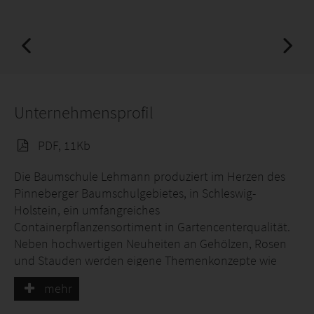
Unternehmensprofil
PDF, 11Kb
Die Baumschule Lehmann produziert im Herzen des
Pinneberger Baumschulgebietes, in Schleswig-
Holstein, ein umfangreiches
Containerpflanzensortiment in Gartencenterqualität.
Neben hochwertigen Neuheiten an Gehölzen, Rosen
und Stauden werden eigene Themenkonzepte wie
„
Kleine Gartenforscher
“ u.a. für den stationären
mehr
Einzelhandel angeboten.