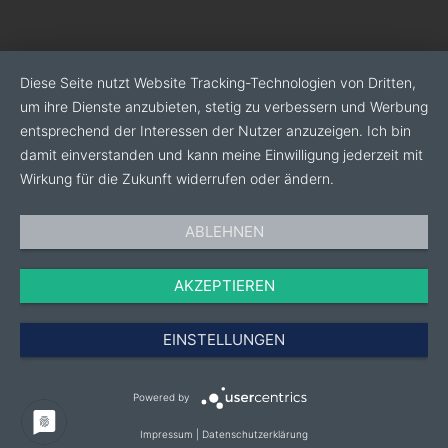
Dänemark, Österreich und der Schweiz zählen heute
zu unserem wachsenden Kundenkreis und vertrauen
auf die gute Qualität unseres Hauses.
Diese Seite nutzt Website Tracking-Technologien von Dritten,
Seit 2016 verstärkt Herr Hakan König die Familie
um ihre Dienste anzubieten, stetig zu verbessern und Werbung
Lehman in der Geschäftsführung, nachdem er bereits
entsprechend der Interessen der Nutzer anzuzeigen. Ich bin
seit vielen Jahren zur positiven Entwicklung unserer
damit einverstanden und kann meine Einwilligung jederzeit mit
Baumschulbetriebe beigetragen hat.
Wirkung für die Zukunft widerrufen oder ändern.
ABLEHNEN
Unsere Sortimentsstärke:
AKZEPTIEREN
• gehobenes Baumschulsortiment wie Hibiscus,
Syringa, Malus, Prunus, Acer und Magnolien.
EINSTELLUNGEN
• veredelte Rosen (ab 6L im Spezialtopf) sowie ein
breites Sortiment an Obstgehölzen im Container.
Powered by
• Stauden, Gräser sowie Bodendecker im Topf ab 2L +
Impressum
|
Datenschutzerklärung