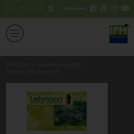
26.01. - 29.01.2027
#ipmessen
IPM ESSEN
Ausstellerliste 2026
Lehmann Pflanzen OHG