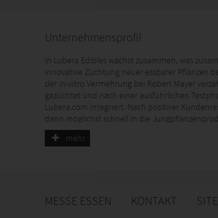
Unternehmensprofil
In Lubera Edibles wächst zusammen, was zusamm
innovative Züchtung neuer essbarer Pflanzen b
der in-vitro Vermehrung bei Robert Mayer verza
gezüchtet und nach einer ausführlichen Testph
Lubera.com integriert. Nach positiver Kunden
dann möglichst schnell in die Jungpflanzenp
Lubera Edibles europaweit vertrieben. So wird e
mehr
Pflanzenangebot für die verschiedensten Kund
MESSE ESSEN
KONTAKT
SIT