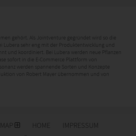
en gehört. Als Jointventure gegründet wird so die
ei Lubera sehr eng mit der Produktentwicklung und
hnt und koordiniert. Bei Lubera werden neue Pflanzen
ase sofort in die E-Commerce Plattform von
resonanz werden spannende Sorten und Konzepte
roduktion von Robert Mayer übernommen und von
ine Basis geschaffen für ein markorientiertes
engruppen.
EMAP
HOME
IMPRESSUM