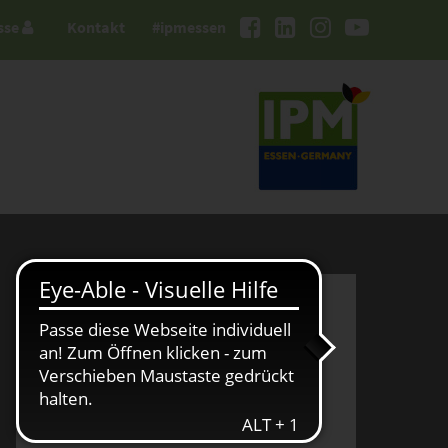
sse
Kontakt
#ipmessen