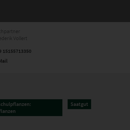
chpartner
ederik Vollert
9 15155713350
ail
chulpflanzen:
Saatgut
flanzen