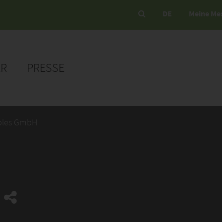
DE
Meine Me
ER
PRESSE
bles GmbH