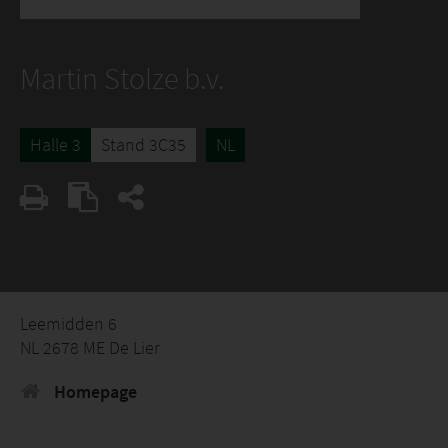
Martin Stolze b.v.
Halle 3
Stand 3C35
NL
Leemidden 6
NL 2678 ME De Lier
Homepage