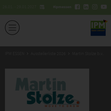
26.01. - 29.01.2027
#ipmessen
IPM ESSEN
Ausstellerliste 2026
Martin Stolze b.v.