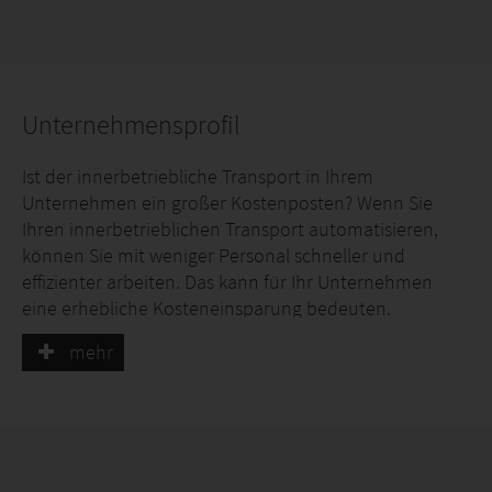
Unternehmensprofil
Ist der innerbetriebliche Transport in Ihrem
Unternehmen ein großer Kostenposten? Wenn Sie
Ihren innerbetrieblichen Transport automatisieren,
können Sie mit weniger Personal schneller und
effizienter arbeiten. Das kann für Ihr Unternehmen
eine erhebliche Kosteneinsparung bedeuten.
mehr
Martin Stolze ist schon seit 1991 für Service und
Qualität im Bereich des innerbetrieblichen Transports
bekannt. In unserer eigenen Werkstatt stellen wir unter
anderem Verpackungsstraße, Einpackstraße,
Sortierstraße, Förderbänder, Pufferbänder,
Topfmaschinen, Rollenbahnen,