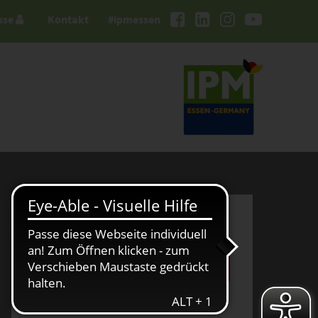
sse
Kontakt
#ipmessen