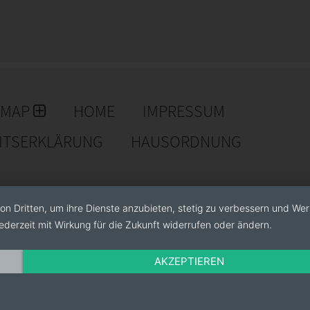
tigen Einstiegspaketen über Komplettlösungen für den
echte Systeme zur Produkt-, Verpackungs- und
n und mobilen Datenerfassungsgeräten (MDAs) für
tiketten steht Ihnen in den unterschiedlichsten
ften Herstellern als auch aus Ihrer eigenen
EMAP
HOME
IMPRESSUM
EITSERKLÄRUNG
HAUSORDNUNG
on Dritten, um ihre Dienste anzubieten, stetig zu verbessern und We
ederzeit mit Wirkung für die Zukunft widerrufen oder ändern.
AKZEPTIEREN